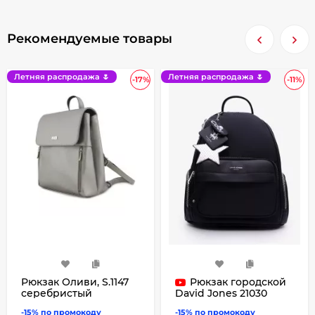
Рекомендуемые товары
Летняя распродажа 🌷
Летняя распродажа 🌷
-17%
-11%
Рюкзак Оливи, S.1147
Рюкзак городской
серебристый
David Jones 21030
black
-15% по промокоду
-15% по промокоду