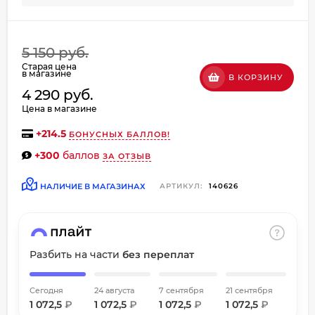
об оплате Плайтом
5 150 руб.
Старая цена
в магазине
В КОРЗИНУ
Остались вопросы?
4 290 руб.
8 800 302-02-51
25
Цена в магазине
plait.ru
раз в
+
214.5
БОНУСНЫХ БАЛЛОВ!
2 недели
+300
баллов
ЗА ОТЗЫВ
НАЛИЧИЕ В МАГАЗИНАХ
АРТИКУЛ:
140626
Разбить на части
без переплат
Сегодня
24 августа
7 сентября
21 сентября
1 072,5
₽
1 072,5
₽
1 072,5
₽
1 072,5
₽