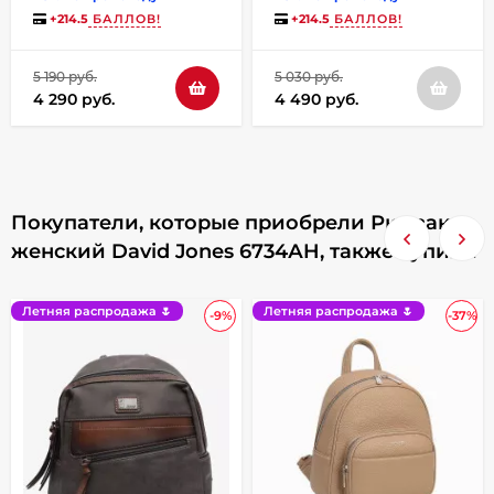
+
214.5
БАЛЛОВ!
+
214.5
БАЛЛОВ!
5 190 руб.
5 030 руб.
4 290 руб.
4 490 руб.
Покупатели, которые приобрели Рюкзак
женский David Jones 6734АH, также купили
Летняя распродажа 🌷
Летняя распродажа 🌷
-9%
-37%