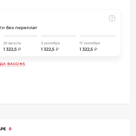
сти
без переплат
20 августа
3 сентября
17 сентября
1 322,5
₽
1 322,5
₽
1 322,5
₽
НДА
BAGGINS
АРЕ
0