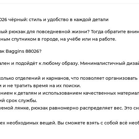
plait.ru
26 чёрный: стиль и удобство в каждой детали
ый рюкзак для повседневной жизни? Тогда обратите внима
ым спутником в городе, на учёбе или на работе.
ак Baggins 88026?
ален и подойдёт к любому образу. Минималистичный дизай
раз
колько отделений и карманов, что позволяет организоват
в 2 недели
и не тратить время на их поиски.
манием к деталям и использованием качественных материал
ий срок службы.
уемой лямке, рюкзак равномерно распределяет вес. Это с
всех необходимых вещей. Вы сможете взять с собой всё н