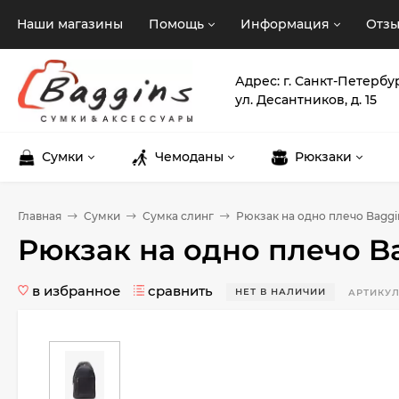
Наши магазины
Помощь
Информация
Отз
Адрес: г. Санкт-Петербу
ул. Десантников, д. 15
Сумки
Чемоданы
Рюкзаки
Главная
Сумки
Сумка слинг
Рюкзак на одно плечо Baggi
Рюкзак на одно плечо B
в избранное
сравнить
НЕТ В НАЛИЧИИ
АРТИКУЛ