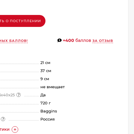
ТЬ О ПОСТУПЛЕНИИ
+400
баллов
НЫХ БАЛЛОВ!
ЗА ОТЗЫВ
21 см
37 см
9 см
не вмещает
5х40х25
Да
720 г
Baggins
а
Россия
СТИКИ