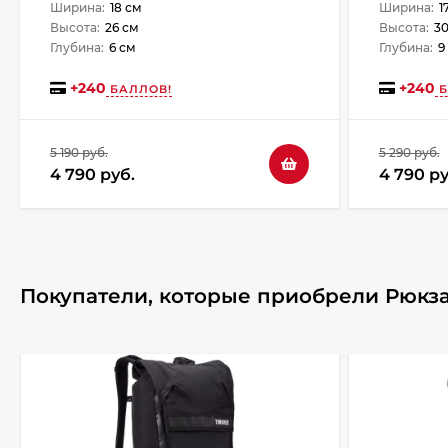
Ширина:
18 см
Ширина:
1
Высота:
26 см
Высота:
30
Глубина:
6 см
Глубина:
9
+
240
+
240
БАЛЛОВ!
Б
5 190 руб.
5 290 руб.
4 790 руб.
4 790 ру
Покупатели, которые приобрели Рюкза