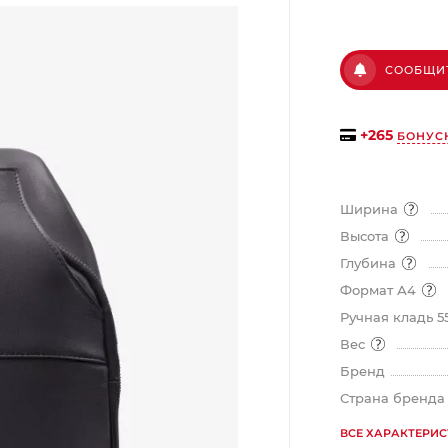
на части
без переплат
СООБЩИ
График платежей
+
265
БОНУС
Сегодня
25
%
Ширина
Высота
Глубина
Формат А4
Добавляйте товары
в корзину
Ручная кладь 5
Вес
Бренд
Оплачивайте сегодня только
Страна бренд
25
% картой любого банка
ВСЕ ХАРАКТЕРИ