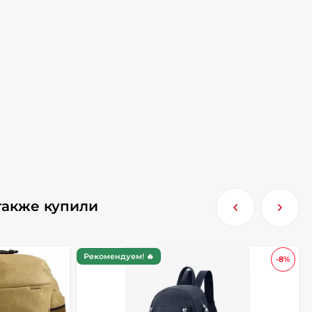
также купили
Рекомендуем! 🔥
-8%