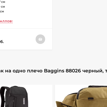
7 см
 см
 см
АЛЛОВ!
б.
к на одно плечо Baggins 88026 черный, 