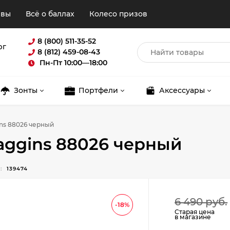
ывы
Всё о баллах
Колесо призов
8 (800) 511-35-52
рг
8 (812) 459-08-43
Пн-Пт 10:00—18:00
Зонты
Портфели
Аксессуары
ns 88026 черный
aggins 88026 черный
:
139474
Для клиентов всех банков
6 490 руб.
-18%
Старая цена
в магазине
Разбейте
оплату