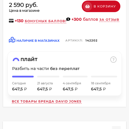
2 590 руб.
об оплате Плайтом
В КОРЗИНУ
Цена в магазине
+300
баллов
ЗА ОТЗЫВ
+
130
БОНУСНЫХ БАЛЛОВ!
Остались вопросы?
НАЛИЧИЕ В МАГАЗИНАХ
АРТИКУЛ:
142202
8 800 302-02-51
25
plait.ru
раз в
2 недели
Разбить на части
без переплат
Сегодня
21 августа
4 сентября
18 сентября
647,5
₽
647,5
₽
647,5
₽
647,5
₽
ВСЕ ТОВАРЫ БРЕНДА
DAVID JONES