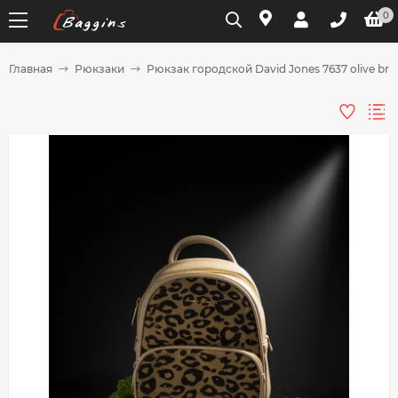
0
Главная
Рюкзаки
Рюкзак городской David Jones 7637 olive br
Для клиентов всех банков
Разбейте
оплату
на части
без переплат
График платежей
Сегодня
25
%