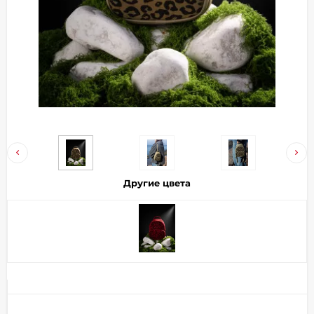
Добавляйте товары
в корзину
Оплачивайте сегодня только
25
% картой любого банка
Получайте товар
выбранный способом
Другие цвета
Оставшиеся
75
% будут
списываться
с вашей карты
по
25
%
каждые 2 недели
Подробнее