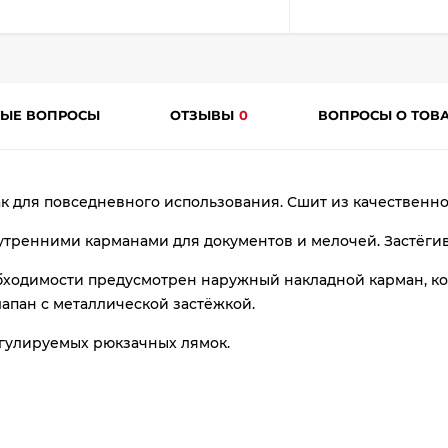
plait.ru
ТЫЕ ВОПРОСЫ
ОТЗЫВЫ
0
ВОПРОСЫ О ТОВ
 для повседневного использования. Сшит из качественн
раз
утренними карманами для документов и мелочей. Застёги
в 2 недели
бходимости предусмотрен наружный накладной карман, ко
лапан с металлической застёжкой.
егулируемых рюкзачных лямок.