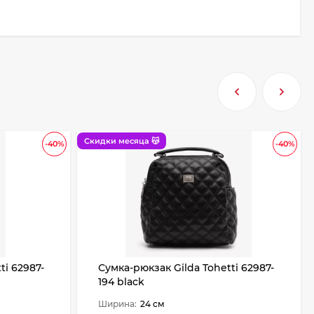
Скидки месяца 😽
-40%
-40%
ti 62987-
Сумка-рюкзак Gilda Tohetti 62987-
194 black
Ширина:
24 см