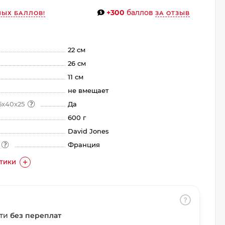
+300
баллов
НЫХ БАЛЛОВ!
ЗА ОТЗЫВ
22 см
26 см
11 см
не вмещает
5х40х25
Да
600 г
David Jones
а
Франция
СТИКИ
сти
без переплат