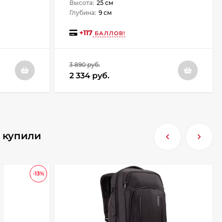
Высота:
25 см
Глубина:
9 см
+
117
БАЛЛОВ!
3 890 руб.
2 334 руб.
е купили
-13%