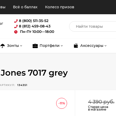
ывы
Всё о баллах
Колесо призов
8 (800) 511-35-52
рг
8 (812) 459-08-43
Пн-Пт 10:00—18:00
Зонты
Портфели
Аксессуары
Jones 7017 grey
АРТИКУЛ:
134351
Для клиентов всех банков
4 390 руб.
-11%
Старая цена
в магазине
Разбейте
оплату