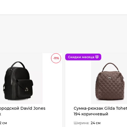
Скидки месяца 😽
-11%
ородской David Jones
Сумка-рюкзак Gilda Tohet
k
194 коричневый
2 см
Ширина:
24 см