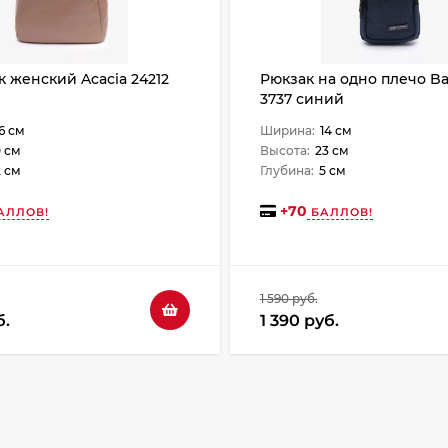
к женский Acacia 24212
Рюкзак на одно плечо B
3737 синий
6 см
Ширина:
14 см
 см
Высота:
23 см
2 см
Глубина:
5 см
+
70
АЛЛОВ!
БАЛЛОВ!
1 590 руб.
б.
1 390 руб.