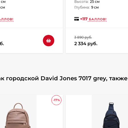
 см
Высота:
25 см
1 см
Глубина:
9 см
+
117
ЛЛОВ!
БАЛЛОВ!
3 890 руб.
б.
2 334 руб.
 городской David Jones 7017 grey, такж
-17%