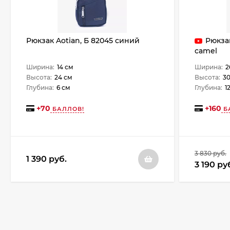
Рюкзак Aotian, Б 82045 синий
Рюкза
camel
Ширина:
14 см
Ширина:
2
Высота:
24 см
Высота:
30
Глубина:
6 см
Глубина:
1
+
70
+
160
БАЛЛОВ!
Б
3 830 руб.
1 390 руб.
3 190 ру