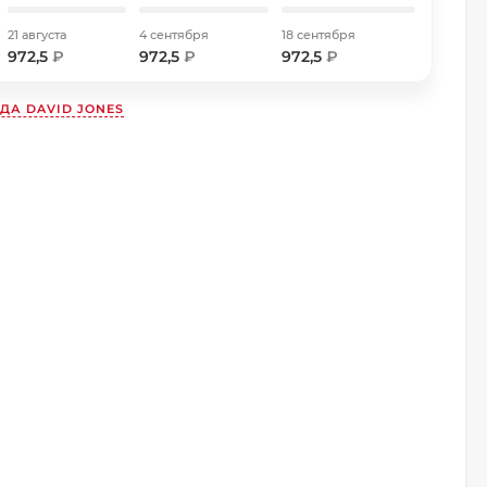
21 августа
4 сентября
18 сентября
972,5
₽
972,5
₽
972,5
₽
НДА
DAVID JONES