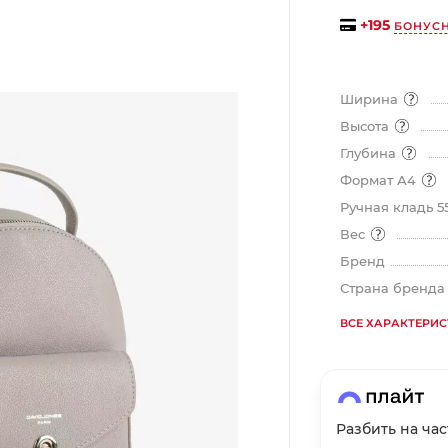
на части
без переплат
+
195
БОНУС
График платежей
Ширина
Высота
Глубина
Сегодня
Формат А4
25
%
Ручная кладь 5
Вес
Бренд
Страна бренд
Добавляйте товары
в корзину
ВСЕ ХАРАКТЕРИ
Оплачивайте сегодня только
25
% картой любого банка
Разбить на ча