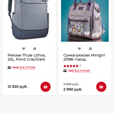
Рюкзак Thule Lithos,
Сумка-рюкзак Minigirl
20L, Pond Gray/Dark
20186 город
Slate
3
+
646
БАЛЛОВ!
+
150
БАЛЛОВ!
3 690 руб.
12 920 руб.
2 990 руб.