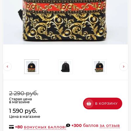
Добавляйте товары
в корзину
Оплачивайте сегодня только
25
% картой любого банка
Получайте товар
выбранный способом
Оставшиеся
75
% будут
2 290 руб.
списываться
с вашей карты
Старая цена
по
25
%
каждые 2 недели
в магазине
В КОРЗИНУ
1 590 руб.
Цена в магазине
+300
баллов
ЗА ОТЗЫВ
+
80
БОНУСНЫХ БАЛЛОВ!
Подробнее