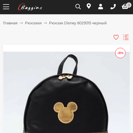
0
Главная
Рюкзаки
Рюкзак Disney 6029315 черный
Для клиентов всех банков
Разбейте
-31%
оплату
на части
без переплат
График платежей
Сегодня
25
%