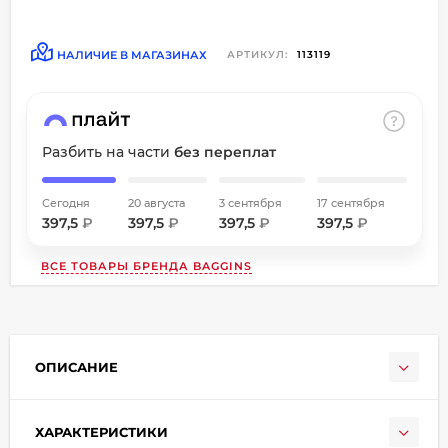
об оплате Плайтом
НАЛИЧИЕ В МАГАЗИНАХ
АРТИКУЛ:
113119
Остались вопросы?
8 800 302-02-51
Разбить на части
без переплат
25
plait.ru
раз в
2 недели
Сегодня
20 августа
3 сентября
17 сентября
397,5
₽
397,5
₽
397,5
₽
397,5
₽
ВСЕ ТОВАРЫ БРЕНДА
BAGGINS
ОПИСАНИЕ
ХАРАКТЕРИСТИКИ