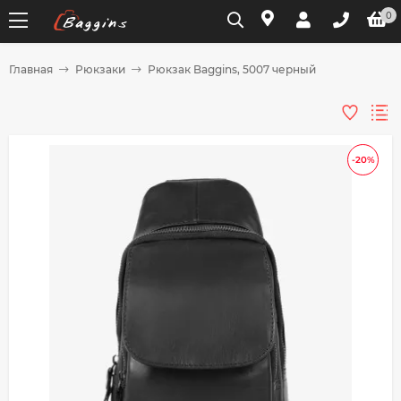
0
Главная
Рюкзаки
Рюкзак Baggins, 5007 черный
Для клиентов всех банков
Разбейте
-20%
оплату
на части
без переплат
График платежей
Сегодня
25
%