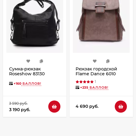
Сумка-рюкзак
Рюкзак городской
Roseshow 83130
Flame Dance 6010
черный
khaki
1
+
160
БАЛЛОВ!
+
235
БАЛЛОВ!
3 590 руб.
4 690 руб.
3 190 руб.