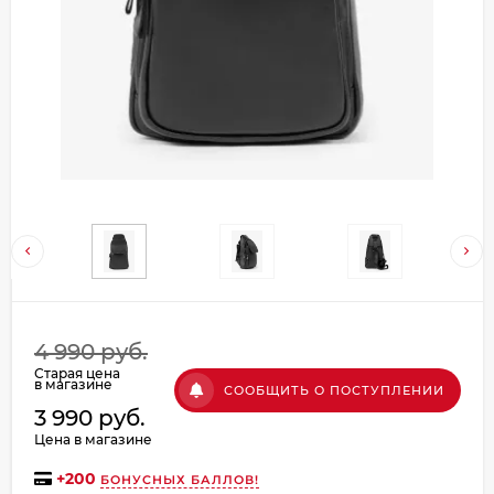
Добавляйте товары
в корзину
Оплачивайте сегодня только
25
% картой любого банка
Получайте товар
выбранный способом
Оставшиеся
75
% будут
4 990 руб.
списываться
с вашей карты
Старая цена
по
25
%
каждые 2 недели
в магазине
СООБЩИТЬ О ПОСТУПЛЕНИИ
3 990 руб.
Цена в магазине
+
200
БОНУСНЫХ БАЛЛОВ!
Подробнее