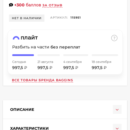
+300
баллов
об оплате Плайтом
ЗА ОТЗЫВ
АРТИКУЛ:
115951
НЕТ В НАЛИЧИИ
Остались вопросы?
8 800 302-02-51
25
Разбить на части
без переплат
plait.ru
раз в
2 недели
Сегодня
21 августа
4 сентября
18 сентября
997,5
₽
997,5
₽
997,5
₽
997,5
₽
ВСЕ ТОВАРЫ БРЕНДА
BAGGINS
ОПИСАНИЕ
ХАРАКТЕРИСТИКИ