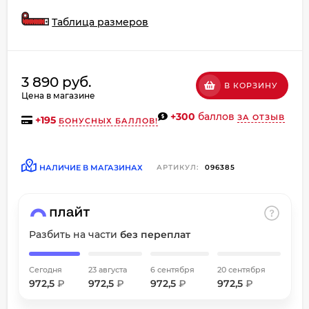
около основания
об оплате Плайтом
большого пальца и
Таблица размеров
сверить его с таблицей.
При выборе кожаных
перчаток нужно учитывать,
что они имеют свойство
растягиваться только в
3 890 руб.
Остались вопросы?
ширину.
В КОРЗИНУ
Цена в магазине
8 800 302-02-51
25
+300
баллов
ЗА ОТЗЫВ
plait.ru
+
195
раз в
БОНУСНЫХ БАЛЛОВ!
2 недели
НАЛИЧИЕ В МАГАЗИНАХ
АРТИКУЛ:
096385
Разбить на части
без переплат
Сегодня
23 августа
6 сентября
20 сентября
972,5
₽
972,5
₽
972,5
₽
972,5
₽