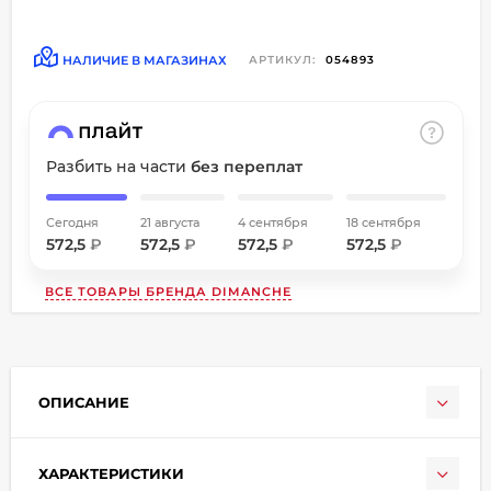
об оплате Плайтом
НАЛИЧИЕ В МАГАЗИНАХ
АРТИКУЛ:
054893
Остались вопросы?
8 800 302-02-51
Разбить на части
без переплат
25
plait.ru
раз в
2 недели
Сегодня
21 августа
4 сентября
18 сентября
572,5
₽
572,5
₽
572,5
₽
572,5
₽
ВСЕ ТОВАРЫ БРЕНДА
DIMANCHE
ОПИСАНИЕ
ХАРАКТЕРИСТИКИ