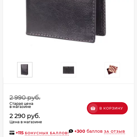
Добавляйте товары
в корзину
Оплачивайте сегодня только
25
% картой любого банка
Получайте товар
выбранный способом
Оставшиеся
75
% будут
2 990 руб.
списываться
с вашей карты
Старая цена
по
25
%
каждые 2 недели
в магазине
В КОРЗИНУ
2 290 руб.
Цена в магазине
+300
баллов
ЗА ОТЗЫВ
+
115
БОНУСНЫХ БАЛЛОВ!
Подробнее