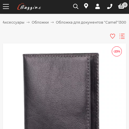
0
Аксессуары
Обложки
Обложка для документов "Camel"13008,
Для клиентов всех банков
Разбейте
-23%
оплату
на части
без переплат
График платежей
Сегодня
25
%