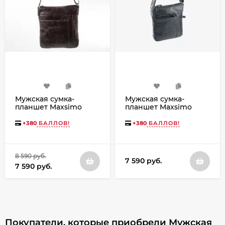
Мужская сумка-
Мужская сумка-
планшет Maxsimo
планшет Maxsimo
Tarnavsky 1040 тёмно-
Tarnavsky 1040 графит
коричневая
+
380
БАЛЛОВ!
+
380
БАЛЛОВ!
8 590 руб.
7 590 руб.
7 590 руб.
Покупатели, которые приобрели Мужская