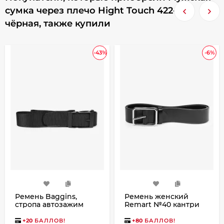
сумка через плечо Hight Touch 422-5
чёрная, также купили
-43%
-6%
Ремень Baggins,
Ремень женский
стропа автозажим
Remart №40 кантри
черный
черный
+
20
БАЛЛОВ!
+
80
БАЛЛОВ!