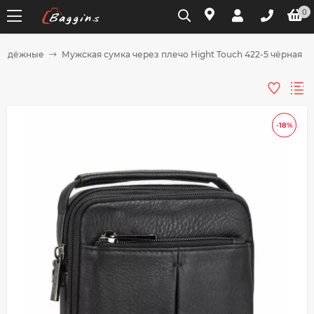
0
лодёжные
Мужская сумка через плечо Hight Touch 422-5 чёрная
Для клиентов всех банков
Разбейте
-18%
оплату
на части
без переплат
График платежей
Сегодня
25
%