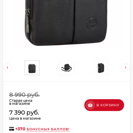
Добавляйте товары
в корзину
Оплачивайте сегодня только
25
% картой любого банка
Получайте товар
выбранный способом
Оставшиеся
75
% будут
8 990 руб.
списываться
с вашей карты
Старая цена
по
25
%
каждые 2 недели
в магазине
В КОРЗИНУ
7 390 руб.
Цена в магазине
+
370
БОНУСНЫХ БАЛЛОВ!
Подробнее