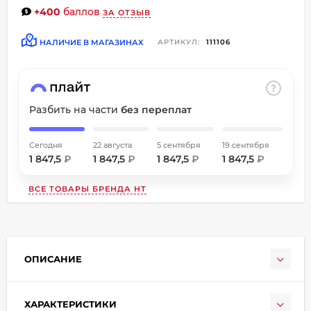
+400
баллов
об оплате Плайтом
ЗА ОТЗЫВ
НАЛИЧИЕ В МАГАЗИНАХ
АРТИКУЛ:
111106
Остались вопросы?
8 800 302-02-51
25
Разбить на части
без переплат
plait.ru
раз в
2 недели
Сегодня
22 августа
5 сентября
19 сентября
1 847,5
₽
1 847,5
₽
1 847,5
₽
1 847,5
₽
ВСЕ ТОВАРЫ БРЕНДА
HT
ОПИСАНИЕ
ХАРАКТЕРИСТИКИ