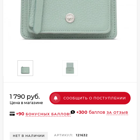
Добавляйте товары
в корзину
Оплачивайте сегодня только
25
% картой любого банка
Получайте товар
выбранный способом
Оставшиеся
75
% будут
1 790 руб.
СООБЩИТЬ О ПОСТУПЛЕНИИ
списываться
с вашей карты
Цена в магазине
по
25
%
каждые 2 недели
+300
баллов
ЗА ОТЗЫВ
+
90
БОНУСНЫХ БАЛЛОВ!
АРТИКУЛ:
121632
НЕТ В НАЛИЧИИ
Подробнее