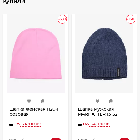
купили
-38%
-13%
Шапка женская 1120-1
Шапка мужская
розовая
MARHATTER 13152
джинс (57-59)
+
25
БАЛЛОВ!
+
65
БАЛЛОВ!