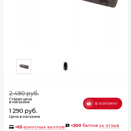
Добавляйте товары
в корзину
Оплачивайте сегодня только
25
% картой любого банка
Получайте товар
выбранный способом
Оставшиеся
75
% будут
2 490 руб.
списываться
с вашей карты
Старая цена
по
25
%
каждые 2 недели
в магазине
В КОРЗИНУ
1 290 руб.
Цена в магазине
+300
баллов
ЗА ОТЗЫВ
+
65
БОНУСНЫХ БАЛЛОВ!
Подробнее