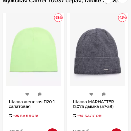
мужская Camel 70037 серая, также купили
-38%
-12%
Шапка женская 1120-1
Шапка MARHATTER
салатовая
12075 дымка (57-59)
+
25
БАЛЛОВ!
+
75
БАЛЛОВ!