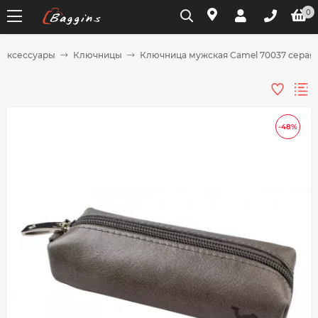
0
Аксессуары
Ключницы
Ключница мужская Camel 70037 серая
Для клиентов всех банков
Разбейте
-48%
оплату
на части
без переплат
График платежей
Сегодня
25
%