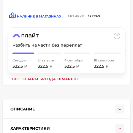
об оплате Плайтом
НАЛИЧИЕ В МАГАЗИНАХ
АРТИКУЛ:
127749
Остались вопросы?
8 800 302-02-51
Разбить на части
без переплат
25
plait.ru
раз в
2 недели
Сегодня
21 августа
4 сентября
18 сентября
322,5
₽
322,5
₽
322,5
₽
322,5
₽
ВСЕ ТОВАРЫ БРЕНДА
DIMANCHE
ОПИСАНИЕ
ХАРАКТЕРИСТИКИ