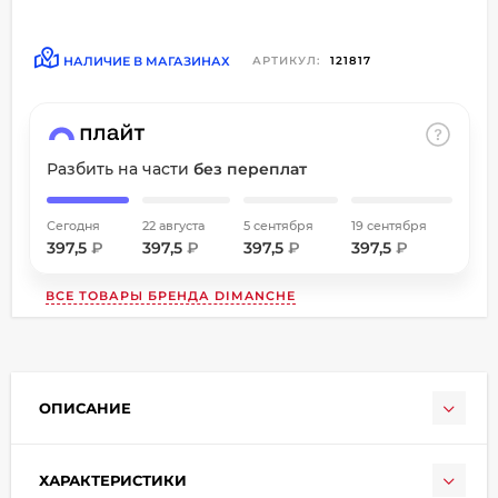
об оплате Плайтом
НАЛИЧИЕ В МАГАЗИНАХ
АРТИКУЛ:
121817
Остались вопросы?
8 800 302-02-51
Разбить на части
без переплат
25
plait.ru
раз в
2 недели
Сегодня
22 августа
5 сентября
19 сентября
397,5
₽
397,5
₽
397,5
₽
397,5
₽
ВСЕ ТОВАРЫ БРЕНДА
DIMANCHE
ОПИСАНИЕ
ХАРАКТЕРИСТИКИ