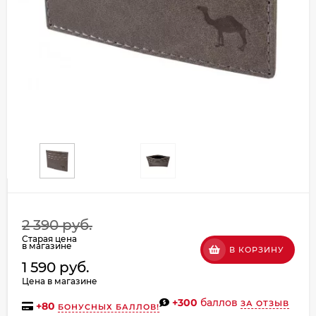
Добавляйте товары
в корзину
Оплачивайте сегодня только
25
% картой любого банка
Получайте товар
выбранный способом
Оставшиеся
75
% будут
2 390 руб.
списываться
с вашей карты
Старая цена
по
25
%
каждые 2 недели
в магазине
В КОРЗИНУ
1 590 руб.
Цена в магазине
+300
баллов
ЗА ОТЗЫВ
+
80
БОНУСНЫХ БАЛЛОВ!
Подробнее