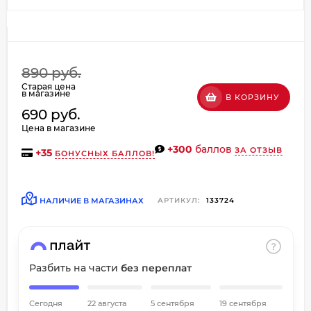
об оплате Плайтом
890 руб.
Остались вопросы?
Старая цена
в магазине
В КОРЗИНУ
8 800 302-02-51
25
690 руб.
plait.ru
раз в
Цена в магазине
2 недели
+300
баллов
ЗА ОТЗЫВ
+
35
БОНУСНЫХ БАЛЛОВ!
НАЛИЧИЕ В МАГАЗИНАХ
АРТИКУЛ:
133724
Разбить на части
без переплат
Сегодня
22 августа
5 сентября
19 сентября