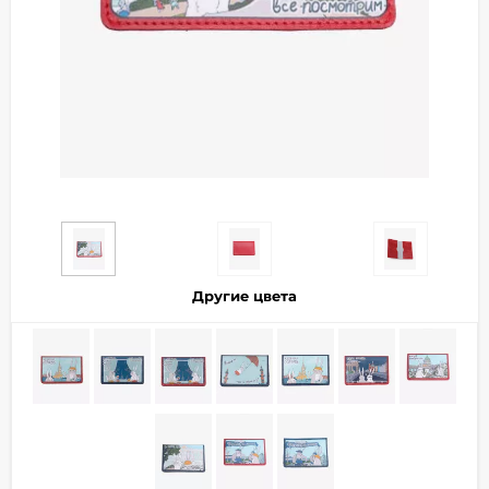
Добавляйте товары
в корзину
Оплачивайте сегодня только
25
% картой любого банка
Получайте товар
выбранный способом
Другие цвета
Оставшиеся
75
% будут
списываться
с вашей карты
по
25
%
каждые 2 недели
Подробнее