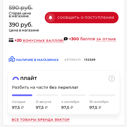
об оплате Плайтом
590 руб.
Старая цена
в магазине
СООБЩИТЬ О ПОСТУПЛЕНИИ
390 руб.
Цена в магазине
Остались вопросы?
+300
баллов
ЗА ОТЗЫВ
+
20
БОНУСНЫХ БАЛЛОВ!
8 800 302-02-51
25
plait.ru
раз в
2 недели
НАЛИЧИЕ В МАГАЗИНАХ
АРТИКУЛ:
132569
Разбить на части
без переплат
Сегодня
21 августа
4 сентября
18 сентября
97,5
₽
97,5
₽
97,5
₽
97,5
₽
ВСЕ ТОВАРЫ БРЕНДА
ВЕКТОР