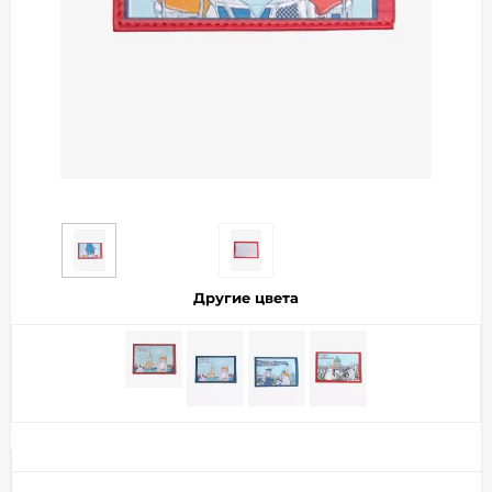
Добавляйте товары
в корзину
Оплачивайте сегодня только
25
% картой любого банка
Получайте товар
выбранный способом
Другие цвета
Оставшиеся
75
% будут
списываться
с вашей карты
по
25
%
каждые 2 недели
Подробнее