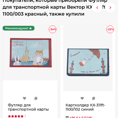
Покупатели, которые приобрели Футляр
для транспортной карты Вектор КХ-315ft-
1100/003 красный, также купили
Рекомендуем! 🔥
-34%
-22%
Футляр для
Картхолдер КХ-311ft-
транспортной карты
1100/102 синий
КХ-315ft-1100/001
1
красный
+
35
БАЛЛОВ!