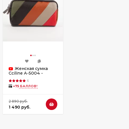
Женская сумка
Cciline А-5004 -
ассортимент
6
расцветок
+
75
БАЛЛОВ!
2 890 руб.
1 490 руб.