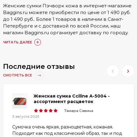
Женские сумки Пэчворк кожа в интернет-магазине
Baggins.ru можете приобрести по цене от 1 490 руб.
до 1 490 руб.. Более 1 товаров в наличии в Санкт-
Петербурге и с доставкой по всей России, наш
магазин Baggins.ru организует доставку по городу.
Подробные условия доставки, а также стоимость
ЧИТАТЬ ДАЛЕЕ
доступна в разделе
Доставка и оплата
.
Купить Женские сумки Пэчворк кожа можно онлайн
на сайте. Также доступен заказ по номеру телефона
Последние отзывы
8 (800) 511-35-52 или в одном из 15 наших магазинов.
СМОТРЕТЬ ВСЕ
Наши постоянные покупатели по достоинству
оценили товары категории Женские сумки Пэчворк
кожа, они оставили более 1748 отзывов, с которыми
Женская сумка Cciline А-5004 -
вы можете ознакомиться в товарах или разделе
ассортимент расцветок
«Отзывы»
.
Тамара Савина
Любой из представленных товаров
3 августа 2025
сертифицирован, ознакомиться с гарантией вы
Сумочка очень яркая, разноцветная, кожаная.
можете в разделе
Гарантия и брак
.
Подходит как под классический образ, так и под