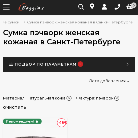
0
кие сумки
Сумка пэчворк женская кожаная в Санкт-Петербурге
Сумка пэчворк женская
кожаная в Санкт-Петербурге
ПОДБОР ПО ПАРАМЕТРАМ
2
Дата добавления
Материал:
Натуральная кожа
Фактура:
пэчворк
ОЧИСТИТЬ
Рекомендуем! 🔥
-48%