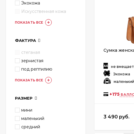
Экокожа
Искусственная кожа
ПОКАЗАТЬ ВСЕ
ФАКТУРА
Сумка женска
стеганая
зернистая
:
не вмещае
под рептилию
:
Экокожа
ПОКАЗАТЬ ВСЕ
:
маленьки
+
175
БАЛЛО
РАЗМЕР
мини
3 490 руб.
маленький
средний