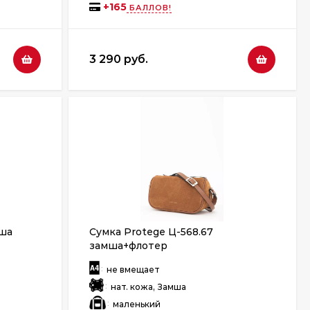
+
165
БАЛЛОВ!
3 290 руб.
мша
Сумка Protege Ц-568.67
замша+флотер
:
не вмещает
:
нат. кожа, Замша
:
маленький