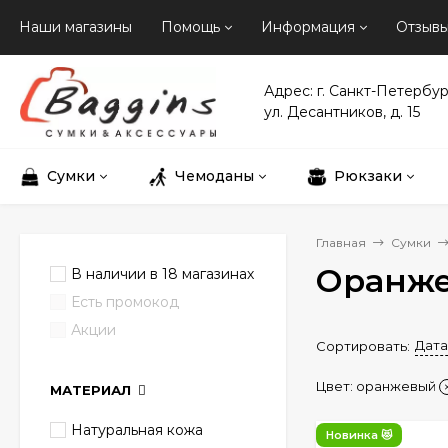
Наши магазины
Помощь
Информация
Отзыв
Адрес: г. Санкт-Петербур
ул. Десантников, д. 15
Сумки
Чемоданы
Рюкзаки
Главная
Сумки
Оранже
В наличии в 18 магазинах
Есть промокод
Акции
Дата
Сортировать:
Цвет: оранжевый
МАТЕРИАЛ
Натуральная кожа
Новинка 😻