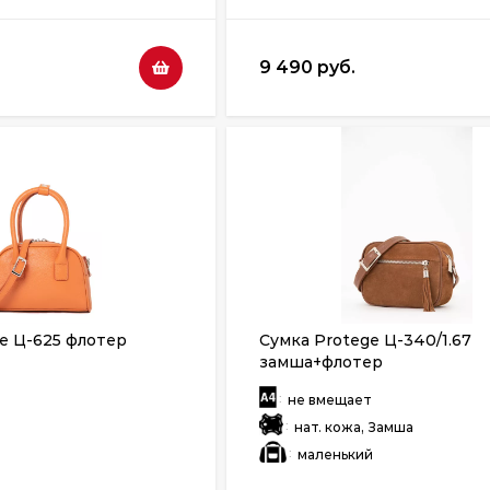
9 490 руб.
e Ц-625 флотер
Сумка Protege Ц-340/1.67
замша+флотер
:
т
не вмещает
:
нат. кожа, Замша
:
й
маленький