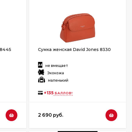
 8445
Сумка женская David Jones 8330
:
не вмещает
:
Экокожа
:
маленький
+
135
БАЛЛОВ!
2 690 руб.