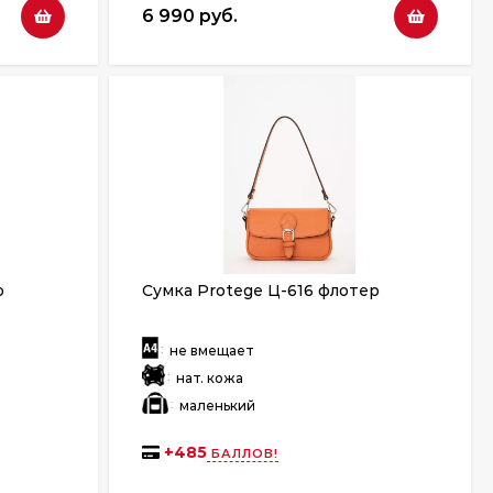
6 990 руб.
р
Сумка Protege Ц-616 флотер
:
не вмещает
:
нат. кожа
:
маленький
+
485
БАЛЛОВ!