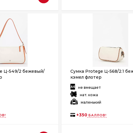
e Ц-549/2 бежевый/
Сумка Protege Ц-568/2.1 бе
р
кэмел флотер
:
т
не вмещает
:
нат. кожа
:
маленький
+
350
ОВ!
БАЛЛОВ!