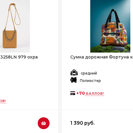
 3258LN 979 охра
Сумка дорожная Фортуна 
:
т
средний
:
Полиэстер
+
70
БАЛЛОВ!
ОВ!
1 390 руб.