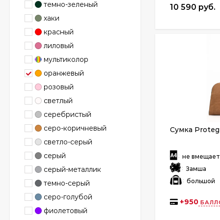
темно-зеленый
10 590 руб.
хаки
красный
лиловый
мультиколор
оранжевый
розовый
светлый
серебристый
серо-коричневый
Сумка Proteg
светло-серый
серый
:
не вмещае
:
Замша
серый-металлик
:
большой
темно-серый
серо-голубой
+
950
БАЛЛ
фиолетовый