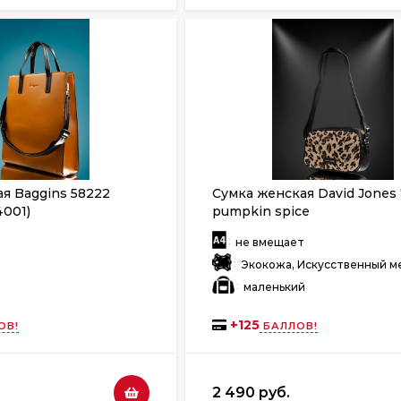
я Baggins 58222
Сумка женская David Jones
4001)
pumpkin spice
:
не вмещает
:
Экокожа, Искусственный м
:
маленький
+
125
ОВ!
БАЛЛОВ!
2 490 руб.