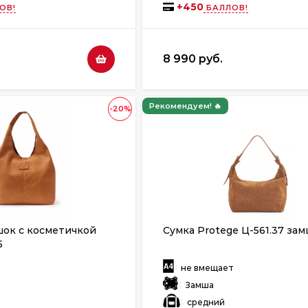
+
450
ОВ!
БАЛЛОВ!
8 990 руб.
Рекомендуем! 🔥
-20%
ок с косметичкой
Сумка Protege Ц-561.37 за
5
:
не вмещает
:
Замша
:
средний