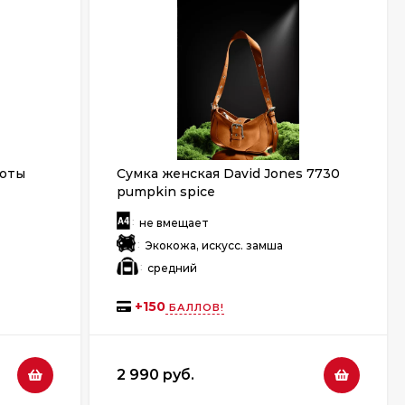
коты
Сумка женская David Jones 7730
pumpkin spice
:
не вмещает
:
Экокожа, искусс. замша
:
средний
+
150
БАЛЛОВ!
2 990 руб.