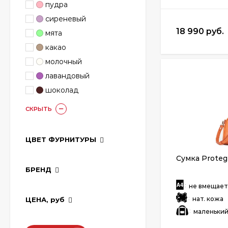
пудра
сиреневый
18 990 руб.
мята
какао
молочный
лавандовый
шоколад
СКРЫТЬ
ЦВЕТ ФУРНИТУРЫ
Сумка Proteg
БРЕНД
:
не вмещае
:
нат. кожа
ЦЕНА,
руб
:
маленьки