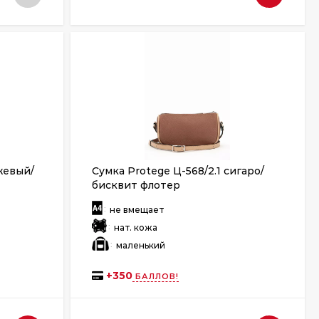
жевый/
Сумка Protege Ц-568/2.1 сигаро/
бисквит флотер
:
не вмещает
:
нат. кожа
:
маленький
+
350
БАЛЛОВ!