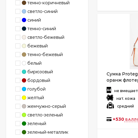
темно-коричневый
светло-синий
синий
темно-синий
светло-бежевый
бежевый
темно-бежевый
белый
бирюзовый
Сумка Proteg
оранж флоте
бордовый
голубой
:
не вмещае
желтый
:
нат. кожа
:
жемчужно-серый
средний
светло-зеленый
+
530
БАЛЛ
зеленый
зеленый-металлик