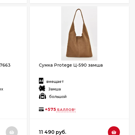
 7663
Сумка Protege Ц-590 замша
:
вмещает
:
ех
Замша
:
большой
+
575
БАЛЛОВ!
11 490 руб.