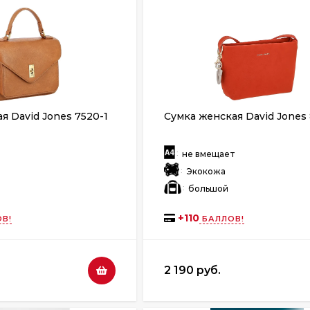
я David Jones 7520-1
Сумка женская David Jones
:
т
не вмещает
:
Экокожа
:
й
большой
+
110
В!
БАЛЛОВ!
2 190 руб.