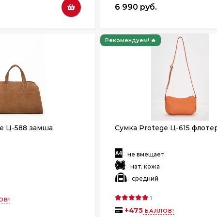
6 990 руб.
Рекомендуем! 🔥
e Ц-588 замша
Сумка Protege Ц-615 флоте
:
т
не вмещает
:
нат. кожа
:
средний
1
ОВ!
+
475
БАЛЛОВ!