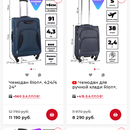
Чемодан Rion+, 424/4
Чемодан для
24"
ручной клади Rion+,
453/4 18"
+
560
БАЛЛОВ!
+
415
БАЛЛОВ!
12 790 руб.
11 970 руб.
11 190 руб.
8 290 руб.