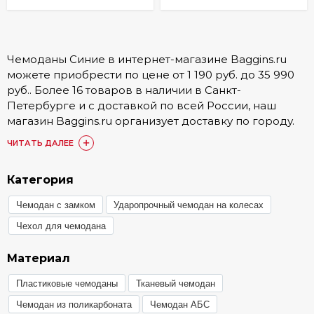
Чемоданы Синие в интернет-магазине Baggins.ru
можете приобрести по цене от 1 190 руб. до 35 990
руб.. Более 16 товаров в наличии в Санкт-
Петербурге и с доставкой по всей России, наш
магазин Baggins.ru организует доставку по городу.
Подробные условия доставки, а также стоимость
ЧИТАТЬ ДАЛЕЕ
доступна в разделе
Доставка и оплата
.
Купить Чемоданы Синие можно онлайн на сайте.
Категория
Также доступен заказ по номеру телефона 8 (800)
Чемодан с замком
Ударопрочный чемодан на колесах
511-35-52 или в одном из 15 наших магазинов. Наши
постоянные покупатели по достоинству оценили
Чехол для чемодана
товары категории Чемоданы Синие, они оставили
более 1748 отзывов, с которыми вы можете
Материал
ознакомиться в товарах или разделе
«Отзывы»
.
Пластиковые чемоданы
Тканевый чемодан
Любой из представленных товаров
Чемодан из поликарбоната
Чемодан АБС
сертифицирован, ознакомиться с гарантией вы