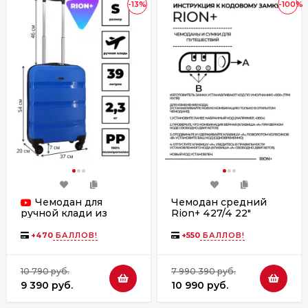
-13%
-100%
Чемодан для
Чемодан средний
Rion+ 427/4 22"
ручной клади из
полипропилена
Rion+, 460 18"
+
470
БАЛЛОВ!
+
550
БАЛЛОВ!
10 790 руб.
7 990 390 руб.
9 390 руб.
10 990 руб.