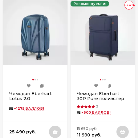
Рекомендуем! 🔥
-24%
Чемодан Eberhart
Чемодан Eberhart
Lotus 2.0
30P Pure полиэстер
поликарбонат 07L-011
3
4 колеса синий
+
1275
БАЛЛОВ!
+
600
БАЛЛОВ!
15 690 руб.
25 490 руб.
11 990 руб.